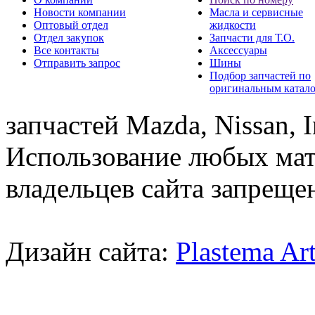
Новости компании
Масла и сервисные
Оптовый отдел
жидкости
Отдел закупок
Запчасти для Т.О.
Все контакты
Аксессуары
Отправить запрос
Шины
Подбор запчастей по
оригинальным катал
запчастей Mazda, Nissan, In
Использование любых мат
владельцев сайта запреще
Дизайн сайта:
Plastema Ar