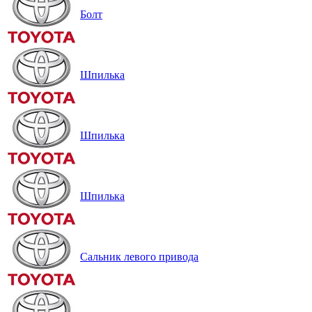
Болт
Шпилька
Шпилька
Шпилька
Сальник левого привода