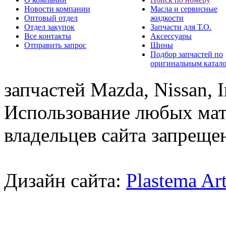
Новости компании
Масла и сервисные
Оптовый отдел
жидкости
Отдел закупок
Запчасти для Т.О.
Все контакты
Аксессуары
Отправить запрос
Шины
Подбор запчастей по
оригинальным катал
запчастей Mazda, Nissan, In
Использование любых мат
владельцев сайта запреще
Дизайн сайта:
Plastema Ar