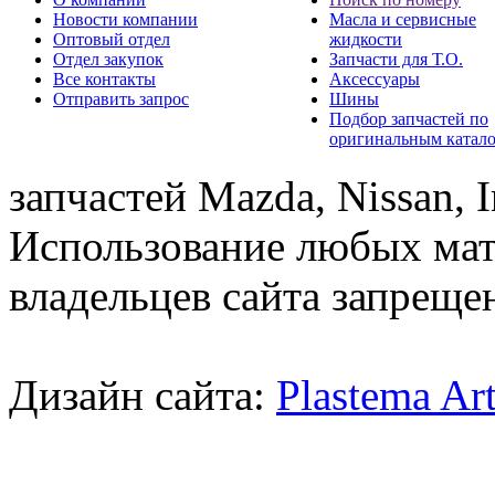
Новости компании
Масла и сервисные
Оптовый отдел
жидкости
Отдел закупок
Запчасти для Т.О.
Все контакты
Аксессуары
Отправить запрос
Шины
Подбор запчастей по
оригинальным катал
запчастей Mazda, Nissan, In
Использование любых мат
владельцев сайта запреще
Дизайн сайта:
Plastema Ar