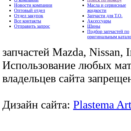
Новости компании
Масла и сервисные
Оптовый отдел
жидкости
Отдел закупок
Запчасти для Т.О.
Все контакты
Аксессуары
Отправить запрос
Шины
Подбор запчастей по
оригинальным катал
запчастей Mazda, Nissan, In
Использование любых мат
владельцев сайта запреще
Дизайн сайта:
Plastema Ar