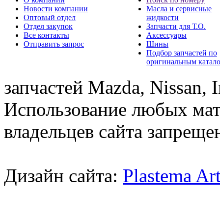
Новости компании
Масла и сервисные
Оптовый отдел
жидкости
Отдел закупок
Запчасти для Т.О.
Все контакты
Аксессуары
Отправить запрос
Шины
Подбор запчастей по
оригинальным катал
запчастей Mazda, Nissan, In
Использование любых мат
владельцев сайта запреще
Дизайн сайта:
Plastema Ar