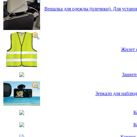
Вешалка для одежды (плечики). Для устано
Жилет 
Защитн
Зеркало для наблюд
К
К
Коврик