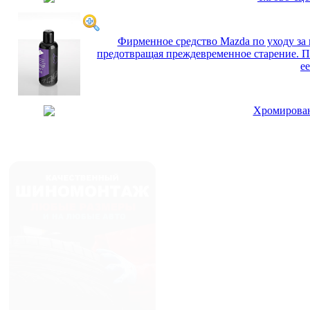
Фирменное средство Mazda по уходу за 
предотвращая преждевременное старение. П
е
Хромирован