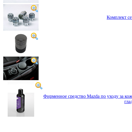
Комплект се
Фирменное средство Mazda по уходу за кож
гла