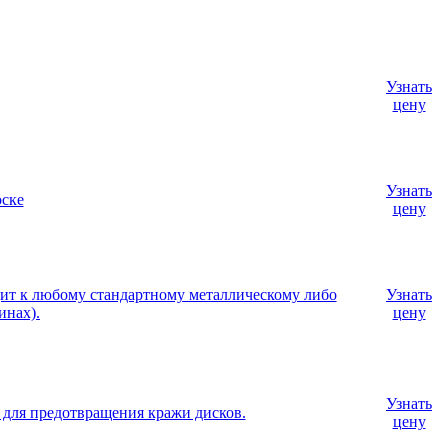
Узнать
цену
Узнать
оске
цену
дит к любому стандартному металлическому либо
Узнать
инах).
цену
Узнать
, для предотвращения кражи дисков.
цену