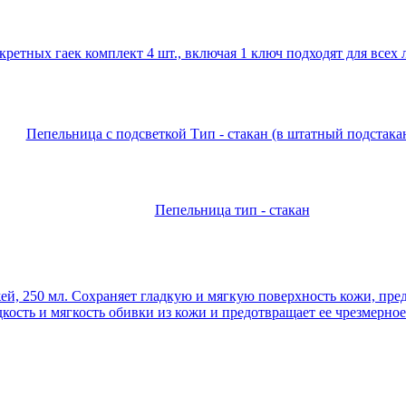
кретных гаек комплект 4 шт., включая 1 ключ подходят для всех
Пепельница с подсветкой Тип - стакан (в штатный подстака
Пепельница тип - стакан
ей, 250 мл. Сохраняет гладкую и мягкую поверхность кожи, пр
дкость и мягкость обивки из кожи и предотвращает ее чрезмерно