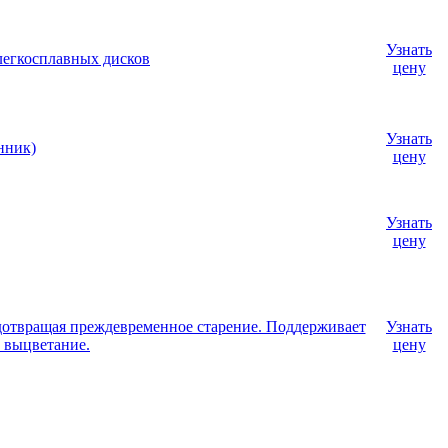
Узнать
 легкосплавных дисков
цену
Узнать
нник)
цену
Узнать
цену
едотвращая преждевременное старение. Поддерживает
Узнать
е выцветание.
цену