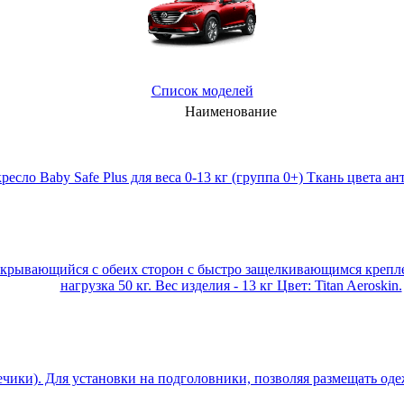
Список моделей
Наименование
ресло Baby Safe Plus для веса 0-13 кг (группа 0+) Ткань цвета а
ткрывающийся с обеих сторон с быстро защелкивающимся креплени
нагрузка 50 кг. Вес изделия - 13 кг Цвет: Titan Aeroskin.
чики). Для установки на подголовники, позволяя размещать одеж