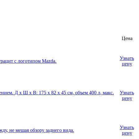
Цена
Узнать
нтрацит с логотипом Mazda.
цену
ем. Д х Ш х В: 175 x 82 x 45 см, объем 400 л, макс.
Узнать
цену
Узнать
ду, не мешая обзору заднего вида.
цену