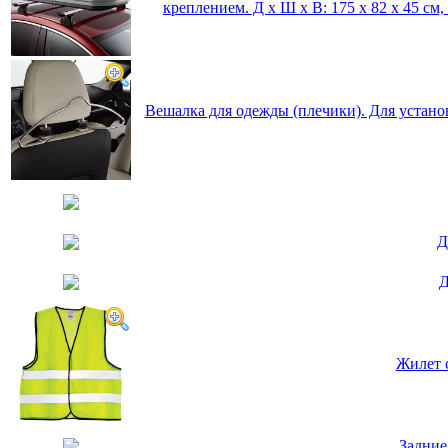
креплением. Д х Ш х В: 175 x 82 x 45 см, 
Вешалка для одежды (плечики). Для устано
Д
Д
Жилет 
Задние